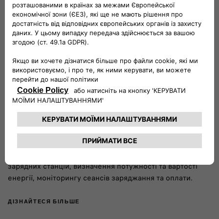
Задовольняйте свої потреби в заряджанні в дорозі, в
будь-який час і в будь-якому місці, з Free2Move
charge go
Максимальне покриття завдяки широкій і постійно
розширюваній мережі, що охоплює 29 європейських
країн з понад 700 000 зарядних станцій, з яких понад
100 000 є швидкими зарядними станціями.​​
Charging Pass — швидкий і зручний інструмент, який
гарантує швидкий доступ до сеансів заряджання за
будь-яких обставин, навіть без використання смартфона.
Для вашої максимальної зручності ми раді надати вам
власний Charging Pass безкоштовно. ​
Додаток Free2Move Charge для легкого пошуку
зарядних станцій, визначення потужності та вартості
енергії, моніторингу сеансів заряджання та оплати.
ДІЗНАЙТЕСЯ БІЛЬШЕ