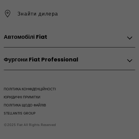
Знайти дилера
Автомобілі Fiat
Електричні
Фургони Fiat Professional
Grande Panda Electric
600e
З двигуном внутрішнього згоряння
Гібрид
Doblo
ПОЛІТИКА КОНФІДЕНЦІЙНОСТІ
Scudo
Grande Panda Hybrid
ЮРИДИЧНІ ПРИМІТКИ
Ducato
600 Hybrid
ПОЛІТИКА ЩОДО ФАЙЛІВ
Ulysse
Panda
STELLANTIS GROUP
З двигуном внутрішнього згоряння
©2025 Fiat All Rights Reserved
Doblò