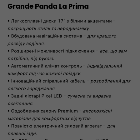
Grande Panda La Prima
• Легкосплавні диски 17” з білими акцентами –
покращують стиль та аеродинаміку.​​
• Вбудована навігаційна система –
для кращого
досвіду водіння.​
• Розширені можливості підключення –
все, що вам
потрібно, під рукою.
• Автоматичний клімат-контроль –
індивідуальний
комфорт під час кожної поїздки.​​
• Інноваційний спіральний кабель –
розроблений для
легкого заряджання.
• Задні ліхтарі Pixel LED –
сучасне та виразне
освітлення.​​
• Оздоблення салону Premium –
високоякісні
матеріали для комфортних відчуттів.​​
• Повністю електричний силовий агрегат –
для
плавної їзди.​​