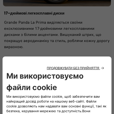
17-дюймові легкосплавні диски
Grande Panda La Prima виділяється своїми
ексклюзивними 17-дюймовими легкосплавними
дисками з білими акцентами. Вишуканий штрих, що
покращує аеродинаміку та стиль, роблячи кожну дорогу
виразною.