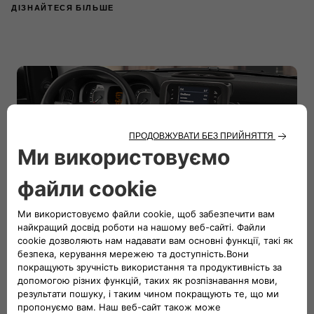
ДІЗНАЙТЕСЯ БІЛЬШЕ
Пакети
Пакет «City - місто»
Досліджуйте місто з оновленим виглядом пакета
«Місто» та дозвольте собі бути веденим музикою 5-