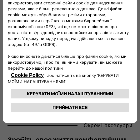
дюймового DAB-радіо з підключенням Bluetooth.
Сідайте за кермо та відчуйте суть свого міста
всередині Fiat Panda.
Окремі аксесуари
Зробіть своє життя комфортнішим