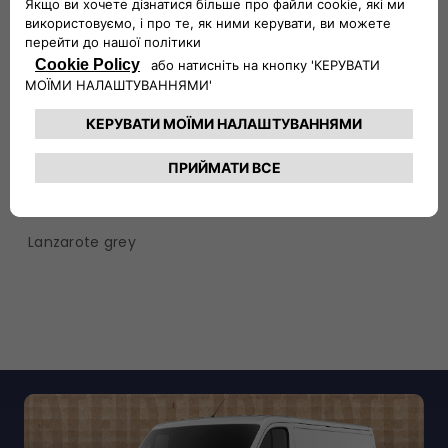
How the new Ducato looks like
Van
Colors
Lanzarote grey