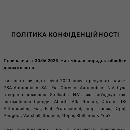
ПОЛІТИКА КОНФІДЕНЦІЙНОСТІ
Починаючи з 30.06.2023 ми змінили порядок обробки
даних клієнтів.
Чи знаєте ви, що в січні 2021 року в результаті злиття
PSA Automobiles SA і Fiat Chrysler Automobiles N.V. була
створена компанія Stellantis N.V., яка об'єднує такі
автомобільні бренди: Abarth, Alfa Romeo, Citroën, DS
Automobiles, Fiat, Fiat Professional, Jeep, Lancia, Opel,
Peugeot, Vauxhall, Spoticar, Mopar, Stellantis & You?
Цим повідомляємо, що в результаті внутрішньої