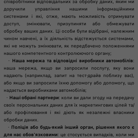
співробітники відповідальних за обробку даних, яким ми
доручили управління нашими інформаційними
системами і які, отже, мають можливість отримувати
доступ, змінювати, призупиняти або обмежувати
обробку ваших даних. Ці особи були відібрані, належним
чином навчені, а їх діяльність відстежується системами,
які не можуть змінювати, як передбачено положеннями
нашого компетентного контролюючого органу;
-
Наша мережа та відповідні виробники автомобілів
:
наша мережа, якщо ви запросили послугу, яку вони
надають (наприклад, запит на тест-драйв поблизу вас),
або якщо ви запросили їхню допомогу або допомогу, що
надається виробниками автомобілів;
-
Наші обрані партнери
: коли ви дали згоду на передачу
своїх персональних даних для їх маркетингових цілей та/
або профілювання і які діють як незалежні власники
обробки даних.
-
Поліція або будь-який інший орган, рішення якого є
для нас обов'язковими
: це стосується випадків, коли ми