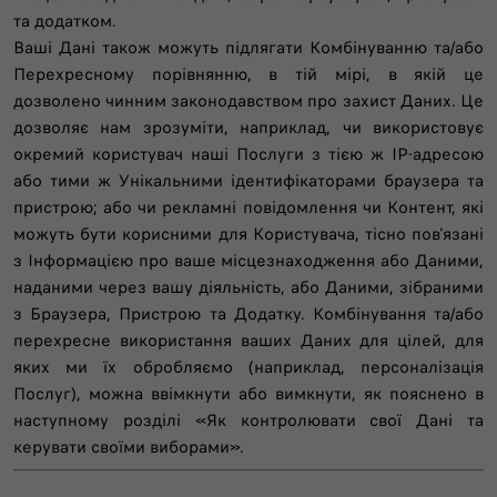
та додатком.
Ваші Дані також можуть підлягати Комбінуванню та/або
Перехресному порівнянню, в тій мірі, в якій це
дозволено чинним законодавством про захист Даних. Це
дозволяє нам зрозуміти, наприклад, чи використовує
окремий користувач наші Послуги з тією ж IP-адресою
або тими ж Унікальними ідентифікаторами браузера та
пристрою; або чи рекламні повідомлення чи Контент, які
можуть бути корисними для Користувача, тісно пов'язані
з Інформацією про ваше місцезнаходження або Даними,
наданими через вашу діяльність, або Даними, зібраними
з Браузера, Пристрою та Додатку. Комбінування та/або
перехресне використання ваших Даних для цілей, для
яких ми їх обробляємо (наприклад, персоналізація
Послуг), можна ввімкнути або вимкнути, як пояснено в
наступному розділі «Як контролювати свої Дані та
керувати своїми виборами».