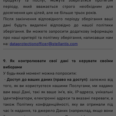
продукту та послуг, можуть зберігатися протягом
періоду, який вважається строго необхідним для
досягнення цих цілей, але не більше трьох років.
Після закінчення відповідного періоду зберігання ваші
дані будуть видалені відповідно до нашої політики
зберігання. Ви можете запросити додаткову інформацію
про наші критерії та політику зберігання, написавши нам
на:
dataprotectionofficer@stellantis.com
9. Як контролювати свої дані та керувати своїми
виборами
У будь-який момент можна попросити:
-
Доступ до ваших даних (право на доступ)
: залежно від
того, як ви користуєтеся нашими Послугами, ми надамо
вам ваші Дані, такі як ваше ім'я, вік, IP-адреса, унікальні
ідентифікатори, електронні адреси та вказані переваги, а
також Політику конфіденційності, яку ви отримали під
час їх надання, та джерело Даних (наприклад, якщо вони