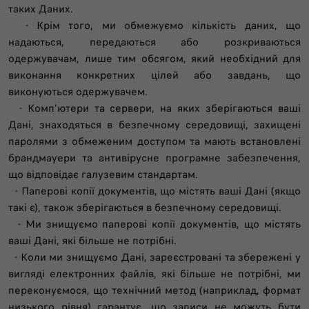
таких Даних.
- Крім того, ми обмежуємо кількість даних, що
надаються, передаються або розкриваються
одержувачам, лише тим обсягом, який необхідний для
виконання конкретних цілей або завдань, що
виконуються одержувачем.
- Комп'ютери та сервери, на яких зберігаються ваші
Дані, знаходяться в безпечному середовищі, захищені
паролями з обмеженим доступом та мають встановлені
брандмауери та антивірусне програмне забезпечення,
що відповідає галузевим стандартам.
- Паперові копії документів, що містять ваші Дані (якщо
такі є), також зберігаються в безпечному середовищі.
- Ми знищуємо паперові копії документів, що містять
ваші Дані, які більше не потрібні.
- Коли ми знищуємо Дані, зареєстровані та збережені у
вигляді електронних файлів, які більше не потрібні, ми
переконуємося, що технічний метод (наприклад, формат
низького рівня) гарантує, що записи не можуть бути