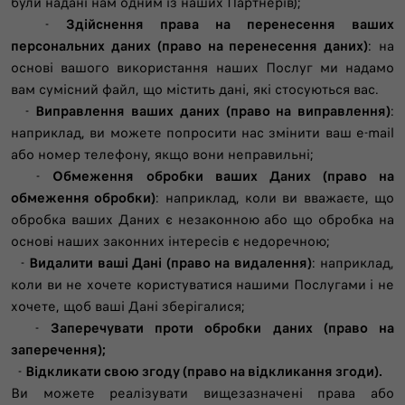
були надані нам одним із наших Партнерів);
-
Здійснення права на перенесення ваших
персональних даних (право на перенесення даних)
: на
основі вашого використання наших Послуг ми надамо
вам сумісний файл, що містить дані, які стосуються вас.
-
Виправлення ваших даних (право на виправлення)
:
наприклад, ви можете попросити нас змінити ваш e-mail
або номер телефону, якщо вони неправильні;
-
Обмеження обробки ваших Даних (право на
обмеження обробки)
: наприклад, коли ви вважаєте, що
обробка ваших Даних є незаконною або що обробка на
основі наших законних інтересів є недоречною;
-
Видалити ваші Дані (право на видалення)
: наприклад,
коли ви не хочете користуватися нашими Послугами і не
хочете, щоб ваші Дані зберігалися;
-
Заперечувати проти обробки даних (право на
заперечення);
-
Відкликати свою згоду (право на відкликання згоди).
Ви можете реалізувати вищезазначені права або