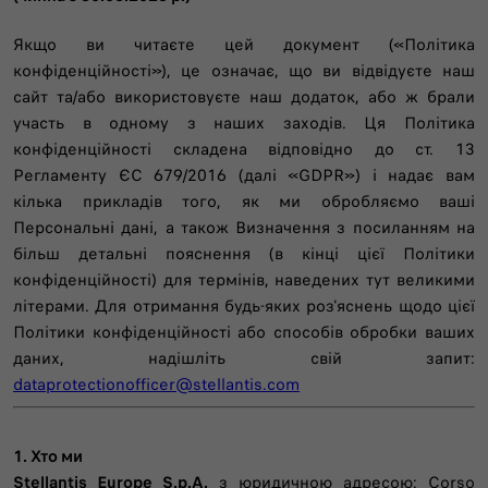
Якщо ви читаєте цей документ («Політика
конфіденційності»), це означає, що ви відвідуєте наш
сайт та/або використовуєте наш додаток, або ж брали
участь в одному з наших заходів. Ця Політика
конфіденційності складена відповідно до ст. 13
Регламенту ЄС 679/2016 (далі «GDPR») і надає вам
кілька прикладів того, як ми обробляємо ваші
Персональні дані, а також Визначення з посиланням на
більш детальні пояснення (в кінці цієї Політики
конфіденційності) для термінів, наведених тут великими
літерами. Для отримання будь-яких роз'яснень щодо цієї
Політики конфіденційності або способів обробки ваших
даних, надішліть свій запит:
dataprotectionofficer@stellantis.com
1. Хто ми
Stellantis Europe S.p.A.
з юридичною адресою: Corso