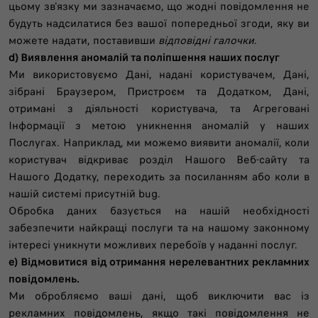
цьому зв'язку ми зазначаємо, що жодні повідомлення не
будуть надсилатися без вашої попередньої згоди, яку ви
можете надати, поставивши
відповідні галочки
.
d) Виявлення аномалій та поліпшення наших послуг
Ми використовуємо Дані, надані користувачем, Дані,
зібрані Браузером, Пристроєм та Додатком, Дані,
отримані з діяльності користувача, та Агреговані
Інформації з метою уникнення аномалій у наших
Послугах. Наприклад, ми можемо виявити аномалії, коли
користувач відкриває розділ Нашого Веб-сайту та
Нашого Додатку, переходить за посиланням або коли в
нашій системі присутній bug.
Обробка даних базується на нашій необхідності
забезпечити найкращі послуги та на нашому законному
інтересі уникнути можливих перебоїв у наданні послуг.
e) Відмовитися від отримання нерелевантних рекламних
повідомлень.
Ми обробляємо ваші дані, щоб виключити вас із
рекламних повідомлень, якщо такі повідомлення не