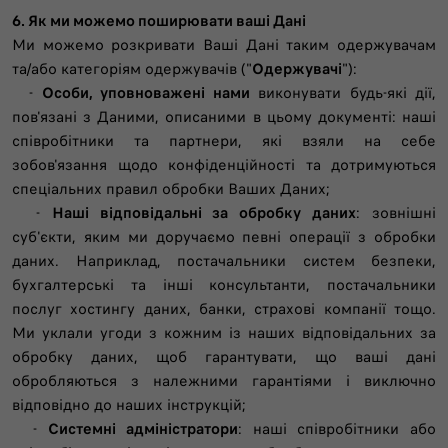
6. Як ми можемо поширювати ваші Дані
Ми можемо розкривати Ваші Дані таким одержувачам
та/або категоріям одержувачів ("
Одержувачі
"):
-
Особи, уповноважені нами
виконувати будь-які дії,
пов'язані з Даними, описаними в цьому документі: наші
співробітники та партнери, які взяли на себе
зобов'язання щодо конфіденційності та дотримуються
спеціальних правил обробки Ваших Даних;
-
Наші відповідальні за обробку даних
: зовнішні
суб'єкти, яким ми доручаємо певні операції з обробки
даних. Наприклад, постачальники систем безпеки,
бухгалтерські та інші консультанти, постачальники
послуг хостингу даних, банки, страхові компанії тощо.
Ми уклали угоди з кожним із наших відповідальних за
обробку даних, щоб гарантувати, що ваші дані
обробляються з належними гарантіями і виключно
відповідно до наших інструкцій;
-
Системні адміністратори
: наші співробітники або