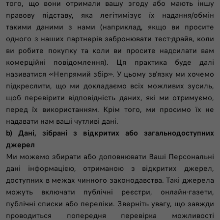
того, що вони отримали вашу згоду або мають іншу
правову підставу, яка легітимізує їх надання/обмін
такими даними з нами (наприклад, якщо ви просите
одного з наших партнерів забронювати тест-драйв, коли
ви робите покупку та коли ви просите надсилати вам
комерційні повідомлення). Ця практика буде далі
називатися «Непрямий збір». У цьому зв'язку ми хочемо
підкреслити, що ми докладаємо всіх можливих зусиль,
щоб перевірити відповідність даних, які ми отримуємо,
перед їх використанням. Крім того, ми просимо їх не
надавати нам ваші чутливі дані.
b) Дані, зібрані з відкритих або загальнодоступних
джерел
Ми можемо збирати або доповнювати Ваші Персональні
дані інформацією, отриманою з відкритих джерел,
доступних в межах чинного законодавства. Такі джерела
можуть включати публічні реєстри, онлайн-газети,
публічні списки або переліки. Зверніть увагу, що завжди
проводиться попередня перевірка можливості