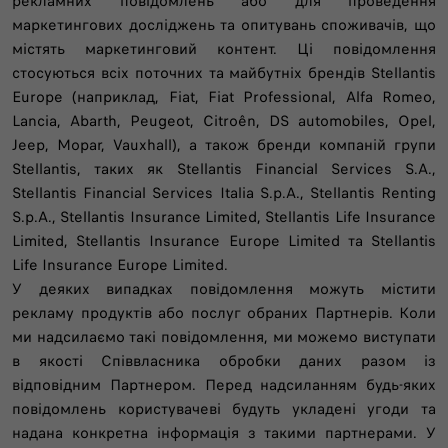
рекламних повідомлень або для проведення
маркетингових досліджень та опитувань споживачів, що
містять маркетинговий контент. Ці повідомлення
стосуються всіх поточних та майбутніх брендів Stellantis
Europe (наприклад, Fiat, Fiat Professional, Alfa Romeo,
Lancia, Abarth, Peugeot, Citroên, DS automobiles, Opel,
Jeep, Mopar, Vauxhall), а також бренди компаній групи
Stellantis, таких як Stellantis Financial Services S.A.,
Stellantis Financial Services Italia S.p.A., Stellantis Renting
S.p.A., Stellantis Insurance Limited, Stellantis Life Insurance
Limited, Stellantis Insurance Europe Limited та Stellantis
Life Insurance Europe Limited.
У деяких випадках повідомлення можуть містити
рекламу продуктів або послуг обраних Партнерів. Коли
ми надсилаємо такі повідомлення, ми можемо виступати
в якості Співвласника обробки даних разом із
відповідним Партнером. Перед надсиланням будь-яких
повідомлень користувачеві будуть укладені угоди та
надана конкретна інформація з такими партнерами. У