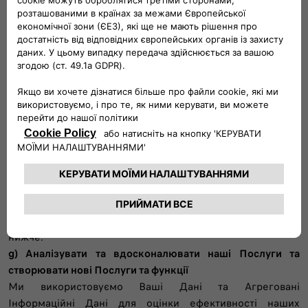
в тому випадку, якщо ви надали нам дозвіл на
завантаження їх на такі платформи.
Такий підхід базується на вашій попередній згоді.
Коли ми направляємо вас на платформи соціальних
медіа або через платформи програмної реклами, ми
можемо діяти в якості співвласника обробки даних разом
з відповідним постачальником платформи. Перед
надсиланням будь-яких повідомлень користувачеві
будуть укладені угоди та надана конкретна інформація з
постачальником платформи.
Якщо ви не бажаєте отримувати Послуги або Контент, які
можуть бути корисними для Користувача, ви можете
змінити свої налаштування, як описано в розділі «Як
контролювати свої Дані та керувати своїми виборами»
нижче.
g) Аналізувати та вдосконалювати наші Послуги та
створювати нові Послуги та функції
Ми використовуємо Ваші Дані та Агреговані
Інформаційні Дані для оцінки ефективності наших