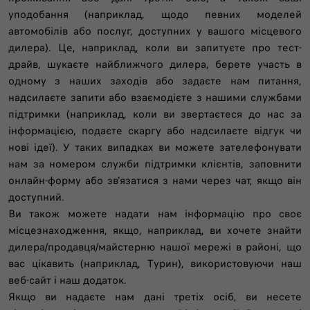
уподобання (наприклад, щодо певних моделей
автомобілів або послуг, доступних у вашого місцевого
дилера). Це, наприклад, коли ви запитуєте про тест-
драйв, шукаєте найближчого дилера, берете участь в
одному з наших заходів або задаєте нам питання,
надсилаєте запити або взаємодієте з нашими службами
підтримки (наприклад, коли ви звертаєтеся до нас за
інформацією, подаєте скаргу або надсилаєте відгук чи
нові ідеї). У таких випадках ви можете зателефонувати
нам за номером служби підтримки клієнтів, заповнити
онлайн-форму або зв'язатися з нами через чат, якщо він
доступний.
Ви також можете надати нам інформацію про своє
місцезнаходження, якщо, наприклад, ви хочете знайти
дилера/продавця/майстерню нашої мережі в районі, що
вас цікавить (наприклад, Турин), використовуючи наш
веб-сайт і наш додаток.
Якщо ви надаєте нам дані третіх осіб, ви несете