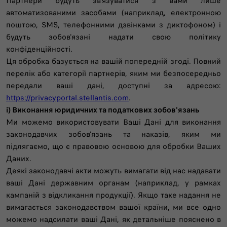
Партнери будуть зв'язуватися з вами лише
автоматизованими засобами (наприклад, електронною
поштою, SMS, телефонними дзвінками з диктофоном) і
будуть зобов'язані надати свою політику
конфіденційності.
Ця обробка базується на вашій попередній згоді. Повний
перелік або категорії партнерів, яким ми безпосередньо
передали ваші дані, доступні за адресою:
https://privacyportal.stellantis.com
.
i) Виконання юридичних та податкових зобов'язань
Ми можемо використовувати Ваші Дані для виконання
законодавчих зобов'язань та наказів, яким ми
підлягаємо, що є правовою основою для обробки Ваших
Даних.
Деякі законодавчі акти можуть вимагати від нас надавати
ваші Дані державним органам (наприклад, у рамках
кампаній з відкликання продукції). Якщо таке надання не
вимагається законодавством вашої країни, ми все одно
можемо надсилати ваші Дані, як детальніше пояснено в