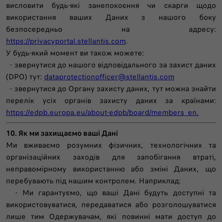
висловити будь-які занепокоєння чи скарги щодо
використання ваших Даних з нашого боку
безпосередньо на адресу:
https://privacyportal.stellantis.com
.
У будь-який момент ви також можете:
- звернутися до нашого відповідального за захист даних
(DPO) тут:
dataprotectionofficer@stellantis.com
- звернутися до Органу захисту даних, тут можна знайти
перелік усіх органів захисту даних за країнами:
https://edpb.europa.eu/about-edpb/board/members_en.
10. Як ми захищаємо ваші Дані
Ми вживаємо розумних фізичних, технологічних та
організаційних заходів для запобігання втраті,
неправомірному використанню або зміні Даних, що
перебувають під нашим контролем. Наприклад:
- Ми гарантуємо, що ваші Дані будуть доступні та
використовуватися, передаватися або розголошуватися
лише тим Одержувачам, які повинні мати доступ до