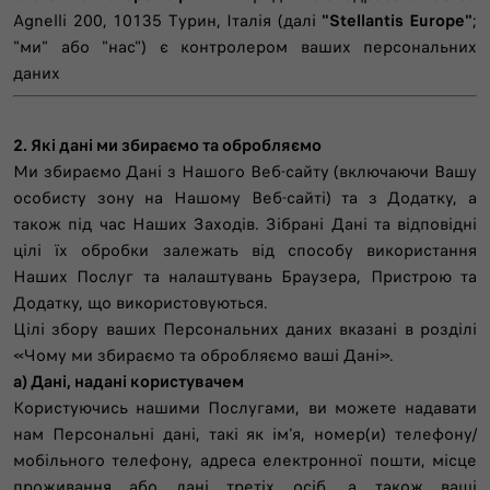
Agnelli 200, 10135 Турин, Італія (далі
"Stellantis Europe"
;
"ми" або "нас") є контролером ваших персональних
даних
2. Які дані ми збираємо та обробляємо
Ми збираємо Дані з Нашого Веб-сайту (включаючи Вашу
особисту зону на Нашому Веб-сайті) та з Додатку, а
також під час Наших Заходів. Зібрані Дані та відповідні
цілі їх обробки залежать від способу використання
Наших Послуг та налаштувань Браузера, Пристрою та
Додатку, що використовуються.
Цілі збору ваших Персональних даних вказані в розділі
«Чому ми збираємо та обробляємо ваші Дані».
a) Дані, надані користувачем
Користуючись нашими Послугами, ви можете надавати
нам Персональні дані, такі як ім'я, номер(и) телефону/
мобільного телефону, адреса електронної пошти, місце
проживання або дані третіх осіб, а також ваші