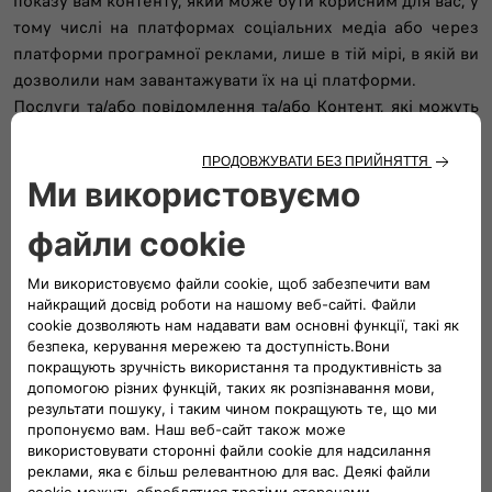
показу вам контенту, який може бути корисним для вас, у
тому числі на платформах соціальних медіа або через
платформи програмної реклами, лише в тій мірі, в якій ви
дозволили нам завантажувати їх на ці платформи.
Послуги та/або повідомлення та/або Контент, які можуть
бути корисними для Користувача, базуються на вашій
поведінці, інтересах, потребах, уподобаннях та профілі;
ці цілі можуть бути досягнуті також на основі
Персональних даних, зібраних за допомогою файлів
cookie або інших технологій відстеження для аналізу та
прогнозування уподобань клієнта та надання йому
індивідуальних пропозицій.
Контент, який може бути корисним для користувача:
- не створюються з використанням чутливих даних,
таких як ті, що можуть бути отримані з інформації про
ваше місцезнаходження;
- можуть бути видимими також на веб-сайтах та в
мобільних додатках, відмінних від наших, після
завантаження на платформи програмної реклами, лише