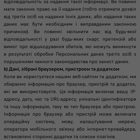
відповідальність за надання такої інформації. Ви повинні
мати законне право на її надання (тобто отримати дозвіл
від третіх осіб на надання їхніх даних, або надання таких
даних має бути необхідним і виправданим законною
причиною). Ви повинні звільнити нас від будь-якої
відповідальності у разі будь-яких скарг, претензій або
вимог про відшкодування збитків, які можуть виникнути
в результаті обробки Персональних даних третіх осіб з
порушенням чинного законодавства про захист даних.
b) Дані, зібрані браузером, пристроєм та додатком
Коли ви користуєтеся нашим веб-сайтом та додатком, ми
збираємо інформацію про браузер, пристрій та додаток,
які ви використовуєте. Ця інформація включає вашу IP-
адресу, дату, час та URL-адресу, унікальні ідентифікатори
та іншу інформацію, таку як тип браузера або пристрою.
Інформація про браузер або пристрій може включати
операційну систему, мову, налаштування мережі,
оператора мобільного зв'язку або інтернет-провайдера,
встановлені сторонні додатки та списки плагінів.